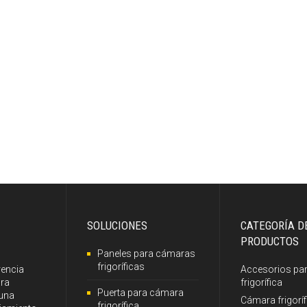
SOLUCIONES
CATEGORÍA D
PRODUCTOS
Paneles para cámaras
frigoríficas
rencia
Accesorios pa
ara
frigorífica
Puerta para cámara
 una
Cámara frigoríf
frigorífica