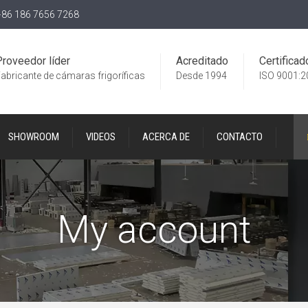
86 186 7656 7268
Proveedor líder
Acreditado
Certificad
abricante de cámaras frigoríficas
Desde 1994
ISO 9001:2
SHOWROOM
VIDEOS
ACERCA DE
CONTACTO
My account