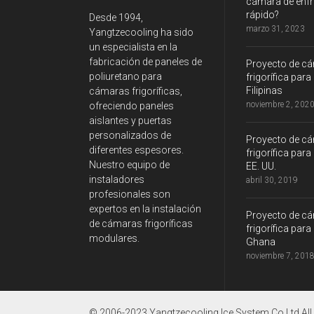
cámara de enfr
rápido?
Desde 1994,
marzo 31, 2023
Yangtzecooling ha sido
un especialista en la
fabricación de paneles de
Proyecto de c
poliuretano para
frigorífica para
Filipinas
cámaras frigoríficas,
noviembre 2, 202
ofreciendo paneles
aislantes y puertas
personalizados de
Proyecto de c
diferentes espesores.
frigorífica para
Nuestro equipo de
EE. UU.
instaladores
abril 30, 2019
profesionales son
expertos en la instalación
Proyecto de c
de cámaras frigoríficas
frigorífica para
modulares.
Ghana
noviembre 7, 201
© 2006-2023 Yangtzecooling Ice System Co.Ltd All