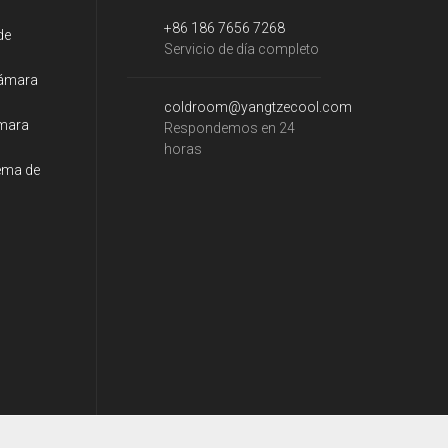
+86 186 7656 7268
de
Servicio de día completo
cámara
coldroom@yangtzecool.com
ámara
Respondemos en 24
horas
tema de