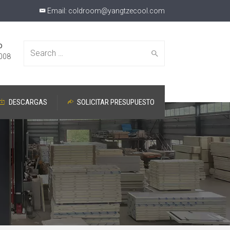
Email:
coldroom@yangtzecool.com
o
Search
008
DESCARGAS
SOLICITAR PRESUPUESTO
for: