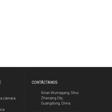
E
CONTÁCTANOS
Xinan Wumagang, Sihui
Zhaoqing City,
ra cámara
Guangdong, China.
ica