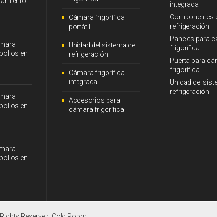
iamiento
integrada
Componentes 
Cámara frigorífica
refrigeración
portátil
Paneles para 
ámara
Unidad del sistema de
frigorífica
 pollos en
refrigeración
Puerta para c
frigorífica
0
Cámara frigorífica
integrada
Unidad del sis
refrigeración
ámara
Accesorios para
 pollos en
cámara frigorífica
ámara
 pollos en
8
 Rights Reserved.
Cold Room