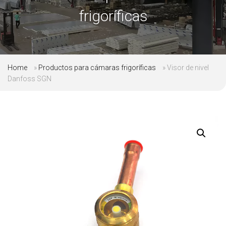
frigoríficas
Home
»
Productos para cámaras frigoríficas
»
Visor de nivel
Danfoss SGN