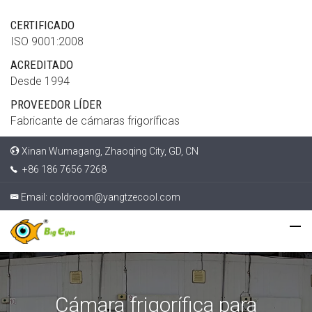
CERTIFICADO
ISO 9001:2008
ACREDITADO
Desde 1994
PROVEEDOR LÍDER
Fabricante de cámaras frigoríficas
Xinan Wumagang, Zhaoqing City, GD, CN
+86 186 7656 7268
Email:
coldroom@yangtzecool.com
Cámara frigorífica para