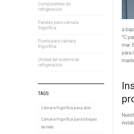
Componentes de
refrigeración
Paneles para cámara
frigorífica
a baj
°C pa
Puerta para cámara
mar. 
frigorífica
para 
Unidad del sistema de
mante
refrigeración
In
TAGS
pr
Cámara frigorífica para atún
Nuest
Cámara frigorífica para bloques
insta
de hielo