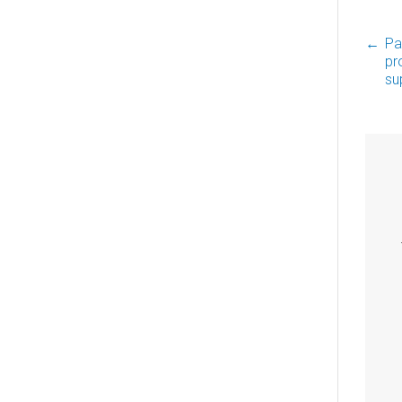
←
Pa
P
pr
su
n