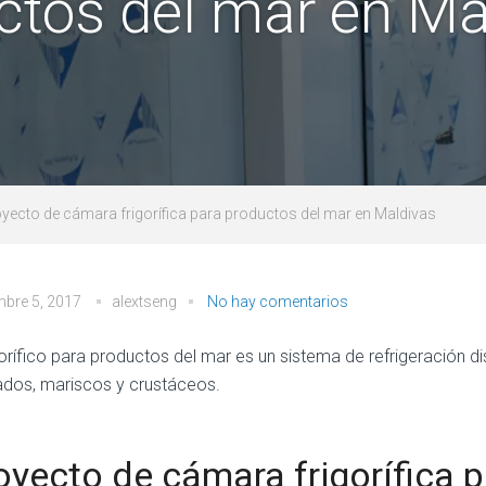
ctos del mar en Ma
yecto de cámara frigorífica para productos del mar en Maldivas
bre 5, 2017
alextseng
No hay comentarios
igorífico para productos del mar es un sistema de refrigeración
dos, mariscos y crustáceos.
oyecto de cámara frigorífica 