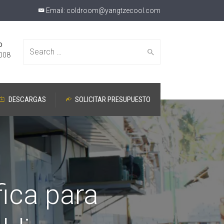
Email:
coldroom@yangtzecool.com
o
Search
008
DESCARGAS
SOLICITAR PRESUPUESTO
for:
fica para