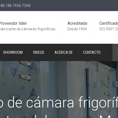
86 186 7656 7268
Proveedor líder
Acreditado
Certificad
abricante de cámaras frigoríficas
Desde 1994
ISO 9001:2
SHOWROOM
VIDEOS
ACERCA DE
CONTACTO
 de cámara frigorí