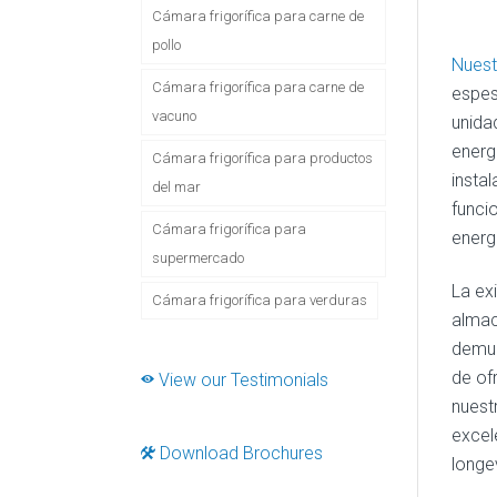
Cámara frigorífica para carne de
pollo
Nuest
Cámara frigorífica para carne de
espeso
vacuno
unida
energ
Cámara frigorífica para productos
insta
del mar
funci
Cámara frigorífica para
energ
supermercado
La ex
Cámara frigorífica para verduras
almac
demue
de of
View our Testimonials
nuest
excel
Download Brochures
longe