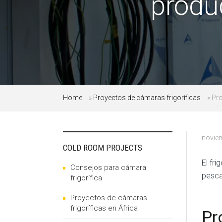
produ
Home
»
Proyectos de cámaras frigoríficas
»
Pro
noviem
COLD ROOM PROJECTS
El fr
Consejos para cámara
pesca
frigorífica
Proyectos de cámaras
frigoríficas en África
Pr